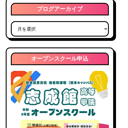
ブログアーカイブ
ブ
ロ
グ
ア
ー
オープンスクール申込
カ
イ
ブ