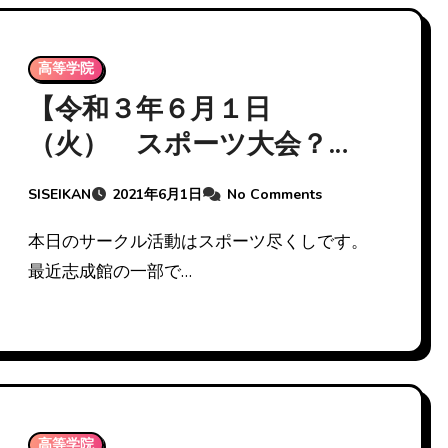
高等学院
【令和３年６月１日
（火） スポーツ大会？～
サークル活動～】
SISEIKAN
2021年6月1日
No Comments
本日のサークル活動はスポーツ尽くしです。
最近志成館の一部で…
高等学院