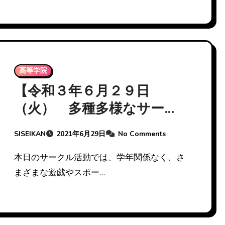
高等学院
【令和３年６月２９日
（火） 多種多様なサーク
ル活動 】
SISEIKAN
2021年6月29日
No Comments
本日のサークル活動では、学年関係なく、さ
まざまな遊戯やスポー…