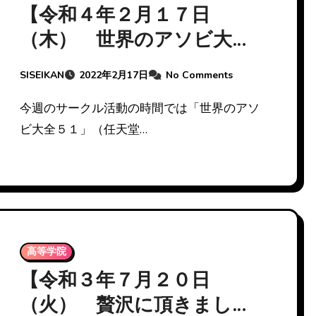
【令和４年２月１７日
（木） 世界のアソビ大全
５１】
SISEIKAN
2022年2月17日
No Comments
今週のサークル活動の時間では「世界のアソ
ビ大全５１」（任天堂…
高等学院
【令和３年７月２０日
（火） 贅沢に頂きまし