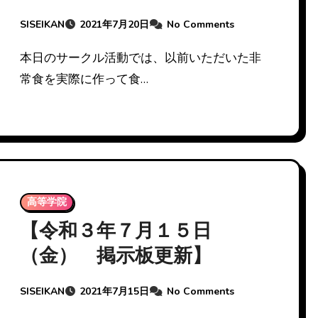
た！サークルでの非常食実
SISEIKAN
2021年7月20日
No Comments
食】
本日のサークル活動では、以前いただいた非
常食を実際に作って食…
高等学院
【令和３年７月１５日
（金） 掲示板更新】
SISEIKAN
2021年7月15日
No Comments