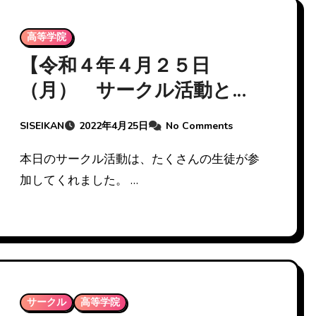
高等学院
【令和４年４月２５日
（月） サークル活動と体
育のお知らせ】
SISEIKAN
2022年4月25日
No Comments
本日のサークル活動は、たくさんの生徒が参
加してくれました。 …
サークル
高等学院