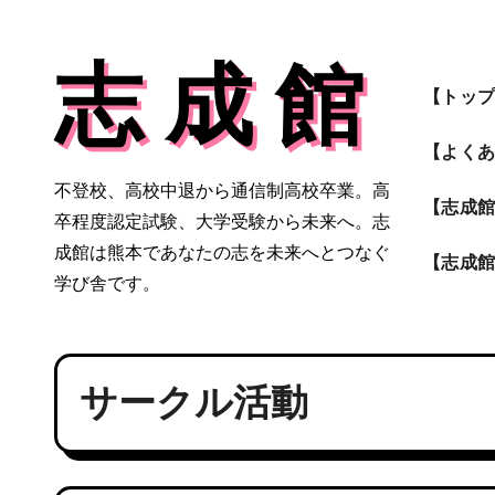
内
容
志 成 館
を
【トッ
ス
キ
【よく
ッ
不登校、高校中退から通信制高校卒業。高
プ
【志成
卒程度認定試験、大学受験から未来へ。志
成館は熊本であなたの志を未来へとつなぐ
【志成
学び舎です。
サークル活動