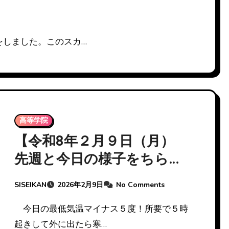
をしました。このスカ…
高等学院
【令和8年２月９日（月）
先週と今日の様子をちらっ
と…】
SISEIKAN
2026年2月9日
No Comments
今日の最低気温マイナス５度！所要で５時
起きして外に出たら寒…