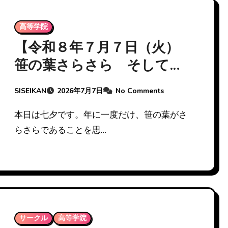
高等学院
【令和８年７月７日（火）
笹の葉さらさら そして卓
球】
SISEIKAN
2026年7月7日
No Comments
本日は七夕です。年に一度だけ、笹の葉がさ
らさらであることを思…
サークル
高等学院