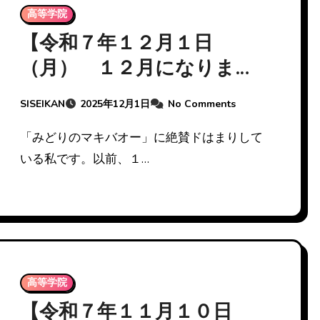
高等学院
【令和７年１２月１日
（月） １２月になりまし
た】
SISEIKAN
2025年12月1日
No Comments
「みどりのマキバオー」に絶賛ドはまりして
いる私です。以前、１…
高等学院
【令和７年１１月１０日