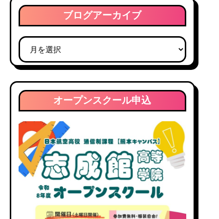
ブログアーカイブ
ブ
ロ
グ
ア
ー
オープンスクール申込
カ
イ
ブ