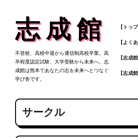
内
容
志 成 館
を
【トッ
ス
キ
【よく
ッ
不登校、高校中退から通信制高校卒業。高
プ
【志成
卒程度認定試験、大学受験から未来へ。志
成館は熊本であなたの志を未来へとつなぐ
【志成
学び舎です。
サークル