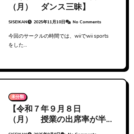
（月） ダンス三昧】
SISEIKAN
2025年11月10日
No Comments
今回のサークルの時間では、wiiでwii sports
をした…
未分類
【令和７年９月８日
（月） 授業の出席率が半
端ない】