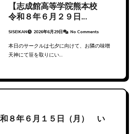
【志成館高等学院熊本校
令和８年６月２９日
（月） 野菜だったり、笹
SISEIKAN
2026年6月29日
No Comments
だったり）
本日のサークルは七夕に向けて、お隣の味噌
天神にて笹を取りにい…
令和８年６月１５日（月） い