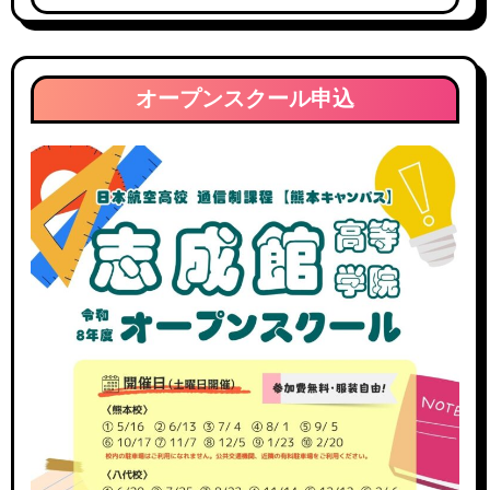
グ
ア
ー
オープンスクール申込
カ
イ
ブ