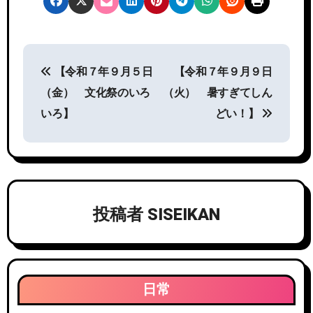
投
【令和７年９月５日
【令和７年９月９日
稿
（金） 文化祭のいろ
（火） 暑すぎてしん
ナ
いろ】
どい！】
ビ
ゲ
ー
投稿者
SISEIKAN
シ
ョ
ン
日常