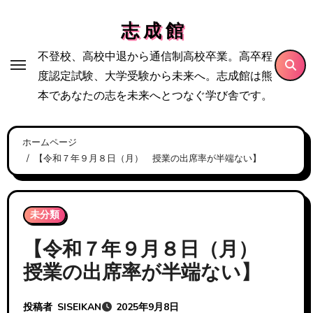
内
志 成 館
容
を
不登校、高校中退から通信制高校卒業。高卒程
ス
度認定試験、大学受験から未来へ。志成館は熊
キ
本であなたの志を未来へとつなぐ学び舎です。
ッ
プ
ホームページ
【令和７年９月８日（月） 授業の出席率が半端ない】
未分類
【令和７年９月８日（月）
授業の出席率が半端ない】
投稿者
SISEIKAN
2025年9月8日