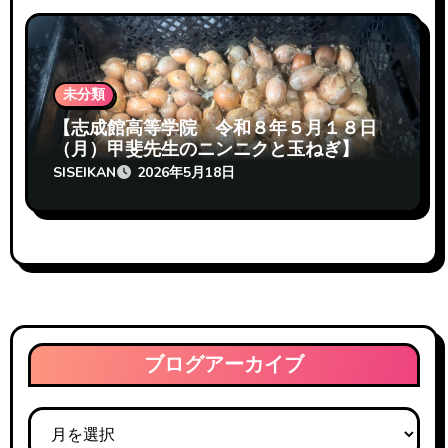
未分類
【志成館高等学院 令和８年５月１８日
（月）甲斐先生のニンニクと玉ねぎ】
SISEIKAN
2026年5月18日
ブログアーカイブ
ブ
ロ