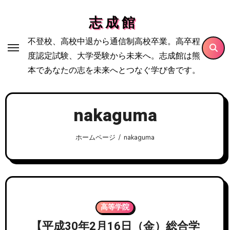
内
志 成 館
容
を
不登校、高校中退から通信制高校卒業。高卒程
ス
度認定試験、大学受験から未来へ。志成館は熊
キ
本であなたの志を未来へとつなぐ学び舎です。
ッ
プ
nakaguma
ホームページ
nakaguma
高等学院
【平成30年2月16日（金）総合学