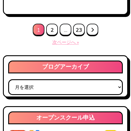
投
1
2
…
23
稿
次ページへ »
の
ペ
ブログアーカイブ
ー
ブ
ジ
ロ
送
グ
ア
り
ー
オープンスクール申込
カ