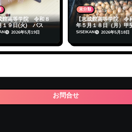
類
未分類
成館高等学院 令和８
【志成館高等学院 令
月１９日(火) バス
年５月１８日（月）甲
それは苦しい】
生のニンニクと玉ねぎ
KAN
SISEIKAN
2026年5月19日
2026年5月18日
お問合せ