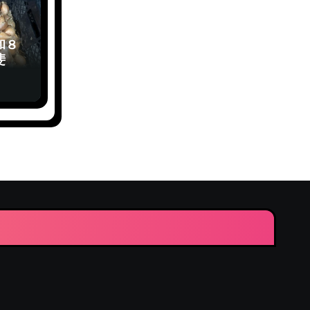
和８
斐先
】