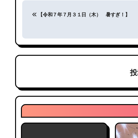
投
【令和７年７月３１日（木） 暑すぎ！】
稿
ナ
ビ
ゲ
ー
シ
ョ
ン