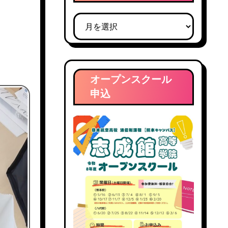
す！
ブ
ロ
グ
ア
ー
オープンスクール
カ
申込
イ
ブ