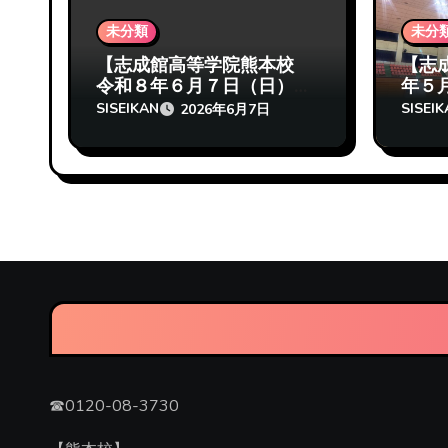
未分類
未分
【志成館高等学院熊本校
【志
令和８年６月７日（日）
年５
定通大会いざ出陣】
ケ、
SISEIKAN
SISEI
2026年6月7日
☎0120-08-3730