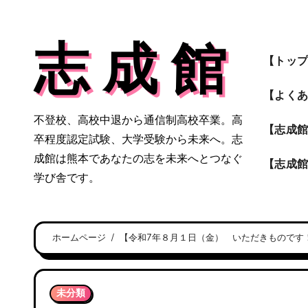
内
容
志 成 館
を
【トッ
ス
キ
【よく
ッ
不登校、高校中退から通信制高校卒業。高
プ
【志成
卒程度認定試験、大学受験から未来へ。志
成館は熊本であなたの志を未来へとつなぐ
【志成
学び舎です。
ホームページ
【令和7年８月１日（金） いただきものです
未分類