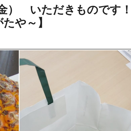
（金） いただきもので
がたや～】