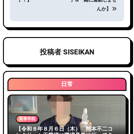
ナ
了！】
子＆一緒に運動しませ
ビ
んか】
ゲ
ー
シ
投稿者
SISEIKAN
ョ
ン
日常
高等学院
【令和８年８月６日（木） 熊本不二コ