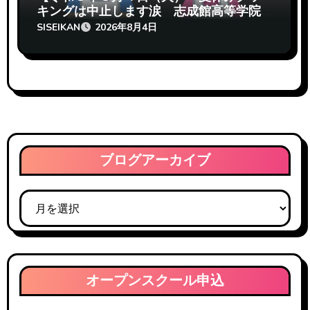
キングは中止します涙 志成館高等学院
熊本校】
SISEIKAN
2026年8月4日
ブログアーカイブ
ブ
ロ
グ
ア
ー
オープンスクール申込
カ