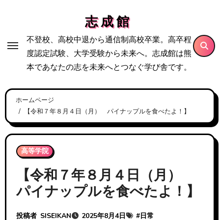
内
志 成 館
容
を
不登校、高校中退から通信制高校卒業。高卒程
ス
度認定試験、大学受験から未来へ。志成館は熊
キ
本であなたの志を未来へとつなぐ学び舎です。
ッ
プ
ホームページ
【令和７年８月４日（月） パイナップルを食べたよ！】
高等学院
【令和７年８月４日（月）
パイナップルを食べたよ！】
投稿者
SISEIKAN
2025年8月4日
#
日常