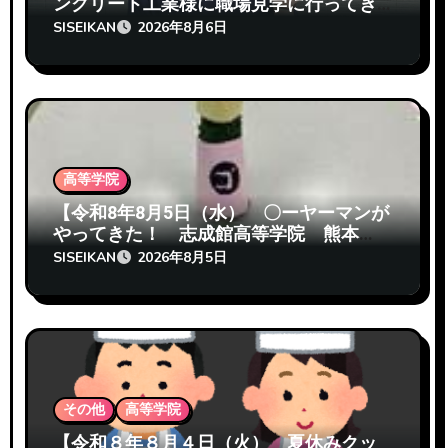
ンクリート工業様に職場見学に行ってき
たぞ 志成館高等学院熊本校】
SISEIKAN
2026年8月6日
高等学院
【令和8年8月5日（水） 〇ーヤーマンが
やってきた！ 志成館高等学院 熊本
校】
SISEIKAN
2026年8月5日
その他
高等学院
【令和８年８月４日（火） 夏休みクッ