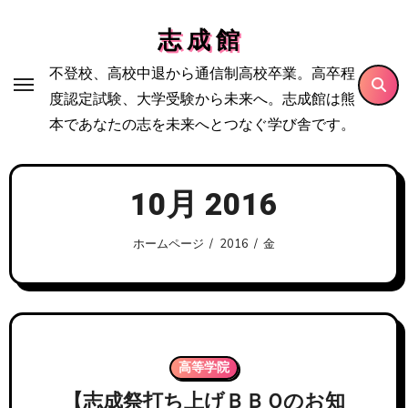
内
志 成 館
容
を
不登校、高校中退から通信制高校卒業。高卒程
ス
度認定試験、大学受験から未来へ。志成館は熊
キ
本であなたの志を未来へとつなぐ学び舎です。
ッ
プ
10月 2016
ホームページ
2016
金
高等学院
【志成祭打ち上げＢＢＱのお知