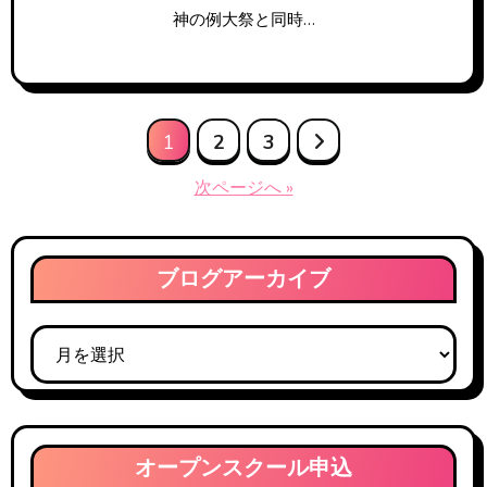
神の例大祭と同時…
投
1
2
3
稿
次ページへ »
の
ペ
ブログアーカイブ
ー
ブ
ジ
ロ
送
グ
ア
り
ー
オープンスクール申込