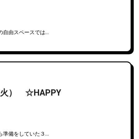
の自由スペースでは…
） ☆HAPPY
ら準備をしていた３…