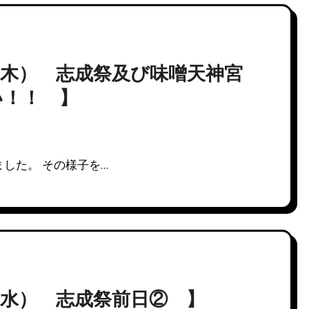
（木） 志成祭及び味噌天神宮
い！！ 】
した。 その様子を…
水） 志成祭前日② 】