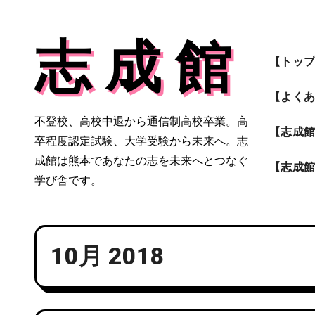
内
容
志 成 館
を
【トッ
ス
キ
【よく
ッ
不登校、高校中退から通信制高校卒業。高
プ
【志成
卒程度認定試験、大学受験から未来へ。志
成館は熊本であなたの志を未来へとつなぐ
【志成
学び舎です。
10月 2018