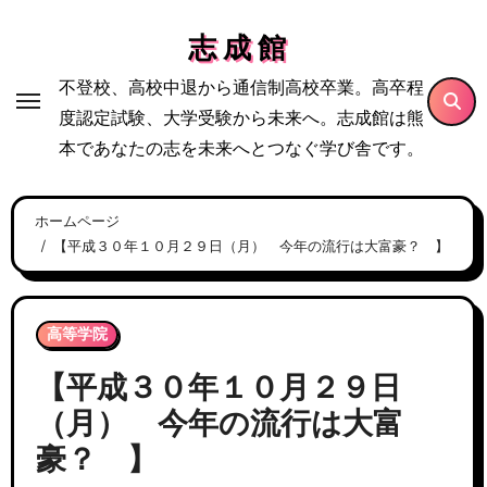
内
志 成 館
容
を
不登校、高校中退から通信制高校卒業。高卒程
ス
度認定試験、大学受験から未来へ。志成館は熊
キ
本であなたの志を未来へとつなぐ学び舎です。
ッ
プ
ホームページ
【平成３０年１０月２９日（月） 今年の流行は大富豪？ 】
高等学院
【平成３０年１０月２９日
（月） 今年の流行は大富
豪？ 】