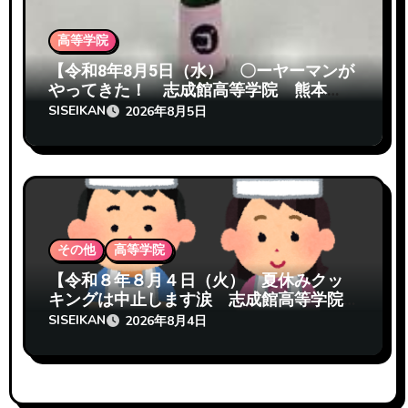
高等学院
【令和8年8月5日（水） 〇ーヤーマンが
やってきた！ 志成館高等学院 熊本
校】
SISEIKAN
2026年8月5日
その他
高等学院
【令和８年８月４日（火） 夏休みクッ
キングは中止します涙 志成館高等学院
熊本校】
SISEIKAN
2026年8月4日