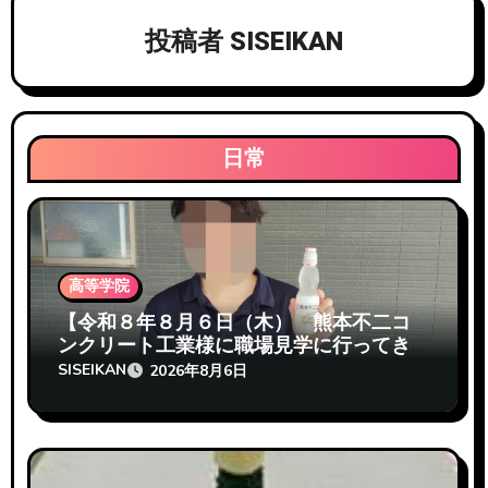
ー
投稿者
SISEIKAN
シ
ョ
ン
日常
高等学院
【令和８年８月６日（木） 熊本不二コ
ンクリート工業様に職場見学に行ってき
たぞ 志成館高等学院熊本校】
SISEIKAN
2026年8月6日