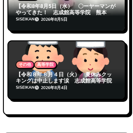
【令和8年8月5日（水） 〇ーヤーマンが
やってきた！ 志成館高等学院 熊本
校】
SISEIKAN
2026年8月5日
その他
高等学院
【令和８年８月４日（火） 夏休みクッ
キングは中止します涙 志成館高等学院
熊本校】
SISEIKAN
2026年8月4日