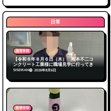
シ
ョ
日常
ン
高等学院
【令和８年８月６日（木） 熊本不二コ
ンクリート工業様に職場見学に行ってき
たぞ 志成館高等学院熊本校】
SISEIKAN
2026年8月6日
高等学院