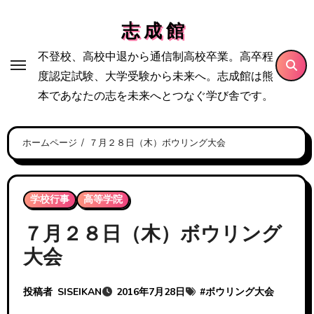
内
志 成 館
容
を
不登校、高校中退から通信制高校卒業。高卒程
ス
度認定試験、大学受験から未来へ。志成館は熊
キ
本であなたの志を未来へとつなぐ学び舎です。
ッ
プ
ホームページ
７月２８日（木）ボウリング大会
学校行事
高等学院
７月２８日（木）ボウリング
大会
投稿者
SISEIKAN
2016年7月28日
#
ボウリング大会