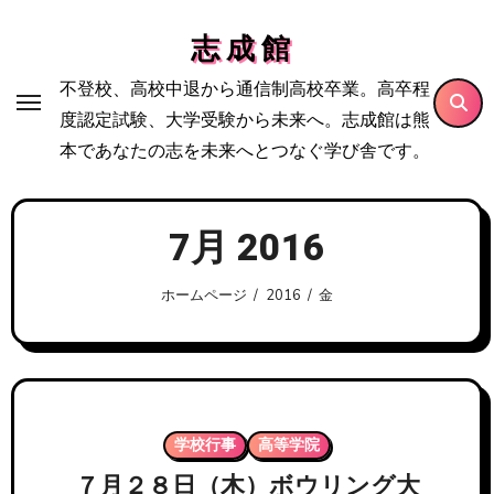
内
志 成 館
容
を
不登校、高校中退から通信制高校卒業。高卒程
ス
度認定試験、大学受験から未来へ。志成館は熊
キ
本であなたの志を未来へとつなぐ学び舎です。
ッ
プ
7月 2016
ホームページ
2016
金
学校行事
高等学院
７月２８日（木）ボウリング大