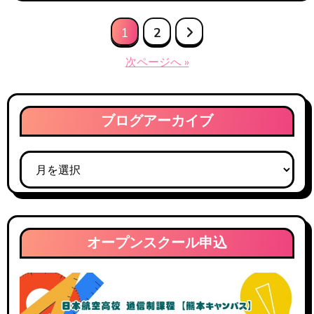
投
1
2
稿
次ページへ »
の
ペ
ブログアーカイブ
ー
ブ
ジ
ロ
送
グ
ア
り
ー
オープンスクール申込
カ
イ
ブ