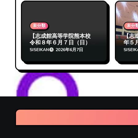
未分類
未分
【志成館高等学院熊本校
【志
令和８年６月７日（日）
年５
定通大会いざ出陣】
ケ、
SISEIKAN
SISEI
2026年6月7日