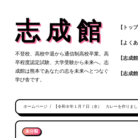
内
容
志 成 館
を
【トッ
ス
キ
【よく
ッ
不登校、高校中退から通信制高校卒業。高
プ
【志成
卒程度認定試験、大学受験から未来へ。志
成館は熊本であなたの志を未来へとつなぐ
【志成
学び舎です。
ホームページ
【令和８年１月７日（水） カレーを作りまし
未分類