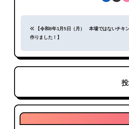
投
【令和8年1月5日（月） 本場ではないチキ
稿
作りました！】
ナ
ビ
ゲ
ー
シ
ョ
ン