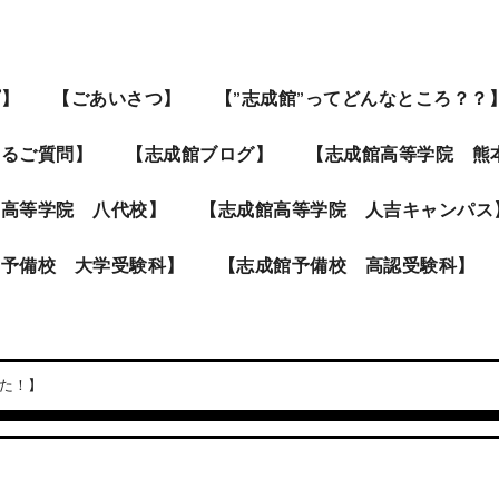
プ】
【ごあいさつ】
【”志成館”ってどんなところ？？
あるご質問】
【志成館ブログ】
【志成館高等学院 熊
館高等学院 八代校】
【志成館高等学院 人吉キャンパス
館予備校 大学受験科】
【志成館予備校 高認受験科】
た！】