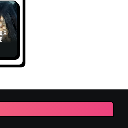
和８
斐先
】