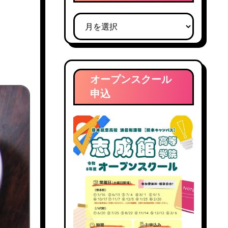
ブ
ロ
グ
ア
ー
オープンスクール
カ
申込
イ
ブ