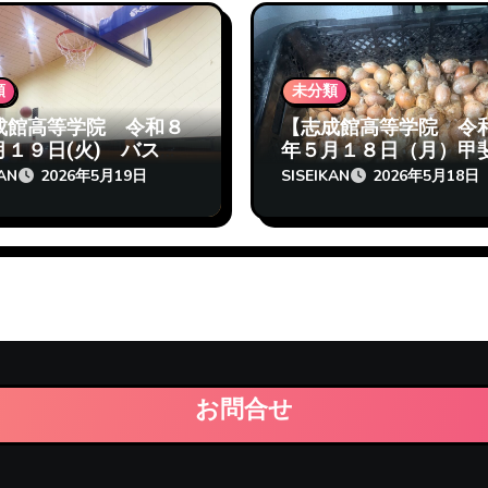
類
未分類
成館高等学院 令和８
【志成館高等学院 令
月１９日(火) バス
年５月１８日（月）甲
それは苦しい】
生のニンニクと玉ねぎ
KAN
SISEIKAN
2026年5月19日
2026年5月18日
お問合せ