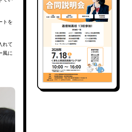
ートを
入れて
ー風に