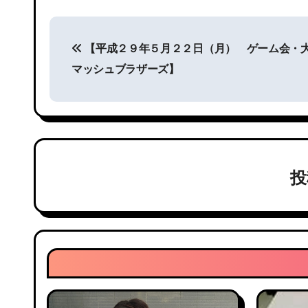
投
【平成２９年５月２２日（月） ゲーム会・
稿
マッシュブラザーズ】
ナ
ビ
ゲ
ー
シ
ョ
ン