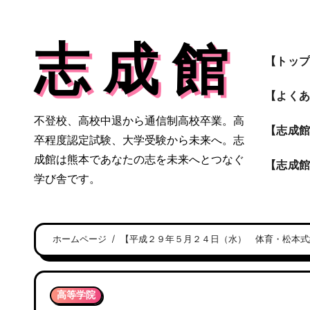
内
容
志 成 館
を
【トッ
ス
キ
【よく
ッ
不登校、高校中退から通信制高校卒業。高
プ
【志成
卒程度認定試験、大学受験から未来へ。志
成館は熊本であなたの志を未来へとつなぐ
【志成
学び舎です。
ホームページ
【平成２９年５月２４日（水） 体育・松本式
高等学院