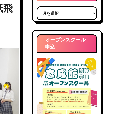
紙飛
ブ
ロ
グ
ア
ー
オープンスクール
カ
申込
イ
ブ