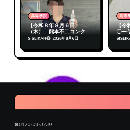
高等学院
高等
【令和８年８月６日
【令
（木） 熊本不二コンクリ
〇ー
ート工業様に職場見学に行
た！
SISEIKAN
SISEI
2026年8月6日
ってきたぞ 志成館高等学
本校
院熊本校】
☎0120-08-3730