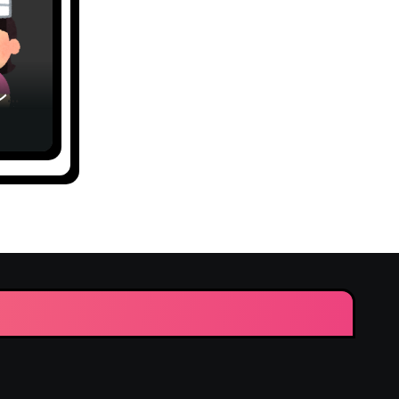
ング
館高