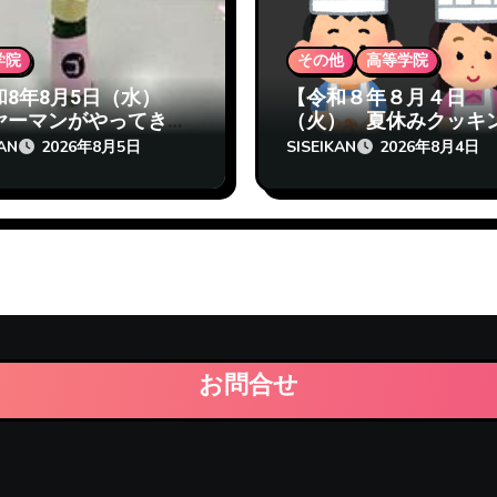
学院
その他
高等学院
和8年8月5日（水）
【令和８年８月４日
ヤーマンがやってき
（火） 夏休みクッキ
 志成館高等学院 熊
は中止します涙 志成
KAN
SISEIKAN
2026年8月5日
2026年8月4日
】
等学院熊本校】
お問合せ