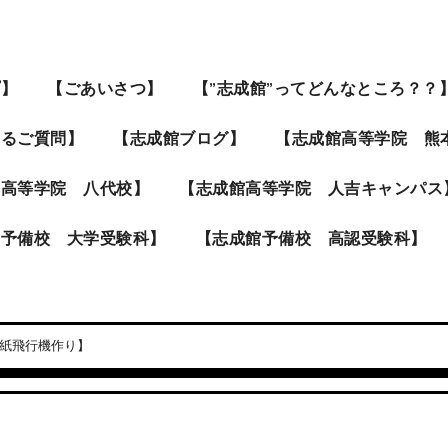
プ】
【ごあいさつ】
【”志成館”ってどんなところ？？
あるご質問】
【志成館ブログ】
【志成館高等学院 熊
館高等学院 八代校】
【志成館高等学院 人吉キャンパス
館予備校 大学受験科】
【志成館予備校 高認受験科】
紙飛行機作り】