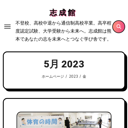
内
志 成 館
容
を
不登校、高校中退から通信制高校卒業。高卒程
ス
度認定試験、大学受験から未来へ。志成館は熊
キ
本であなたの志を未来へとつなぐ学び舎です。
ッ
プ
5月 2023
ホームページ
2023
金