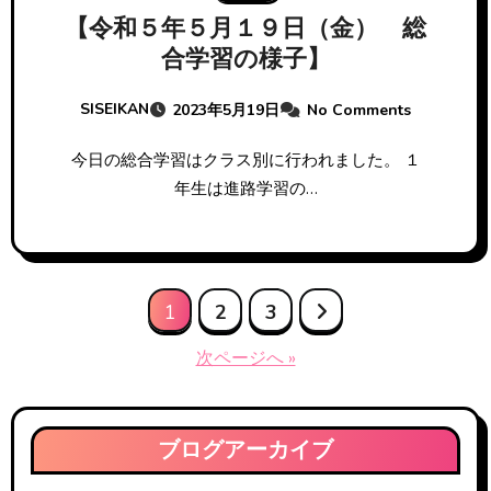
【令和５年５月１９日（金） 総
合学習の様子】
SISEIKAN
2023年5月19日
No Comments
今日の総合学習はクラス別に行われました。 １
年生は進路学習の…
投
1
2
3
稿
次ページへ »
の
ペ
ブログアーカイブ
ー