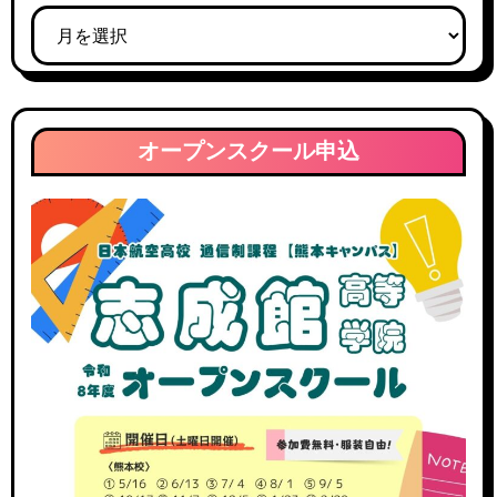
ブ
ジ
ロ
送
グ
ア
り
ー
オープンスクール申込
カ
イ
ブ