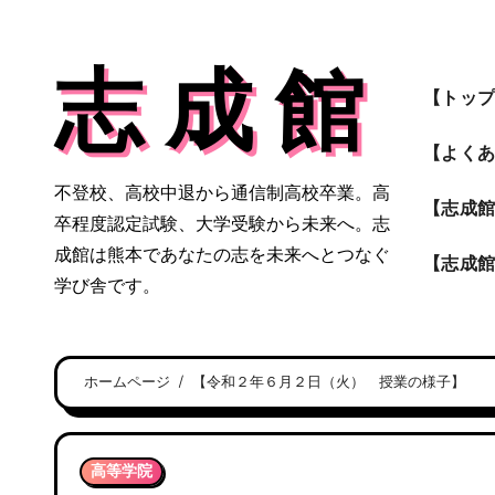
内
容
志 成 館
を
【トッ
ス
キ
【よく
ッ
不登校、高校中退から通信制高校卒業。高
プ
【志成
卒程度認定試験、大学受験から未来へ。志
成館は熊本であなたの志を未来へとつなぐ
【志成
学び舎です。
ホームページ
【令和２年６月２日（火） 授業の様子】
高等学院