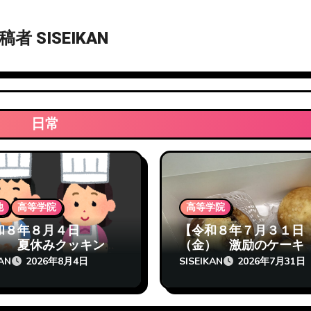
投稿者
SISEIKAN
日常
他
高等学院
高等学院
和８年８月４日
【令和８年７月３１日
） 夏休みクッキング
（金） 激励のケーキ
止します涙 志成館高
成館高等学院熊本校】
KAN
SISEIKAN
2026年8月4日
2026年7月31日
院熊本校】