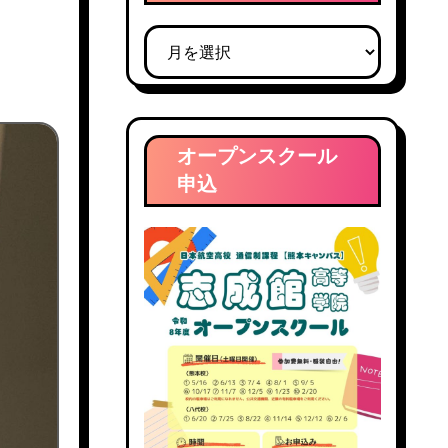
ブ
ロ
グ
ア
ー
オープンスクール
カ
申込
イ
ブ