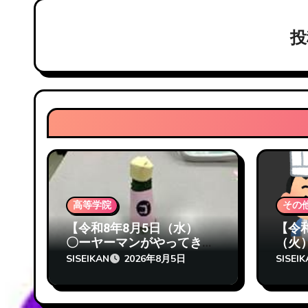
ゲ
ー
シ
ョ
ン
高等学院
その
【令和8年8月5日（水）
【令
〇ーヤーマンがやってき
（火
た！ 志成館高等学院 熊
は中
SISEIKAN
SISEI
2026年8月5日
本校】
等学