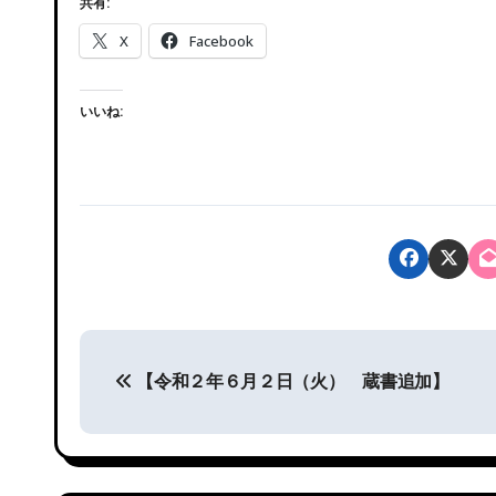
共有:
X
Facebook
いいね:
投
【令和２年６月２日（火） 蔵書追加】
稿
ナ
ビ