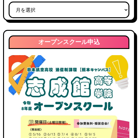
ブ
ジ
ロ
送
グ
ア
り
ー
オープンスクール申込
カ
イ
ブ