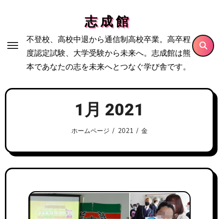
内
志 成 館
容
を
不登校、高校中退から通信制高校卒業。高卒程
ス
度認定試験、大学受験から未来へ。志成館は熊
キ
本であなたの志を未来へとつなぐ学び舎です。
ッ
プ
1月 2021
ホームページ
2021
金