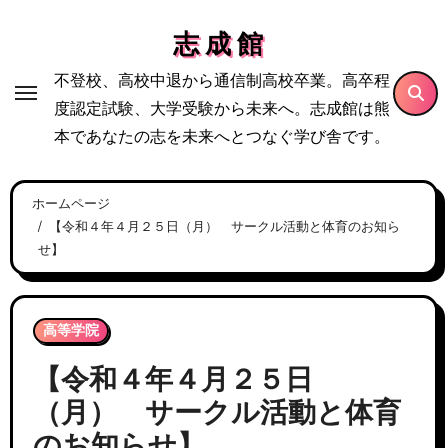
内
志 成 館
容
を
不登校、高校中退から通信制高校卒業。高卒程
ス
度認定試験、大学受験から未来へ。志成館は熊
キ
本であなたの志を未来へとつなぐ学び舎です。
ッ
プ
ホームページ
【令和４年４月２５日（月） サークル活動と体育のお知ら
せ】
高等学院
【令和４年４月２５日
（月） サークル活動と体育
のお知らせ】