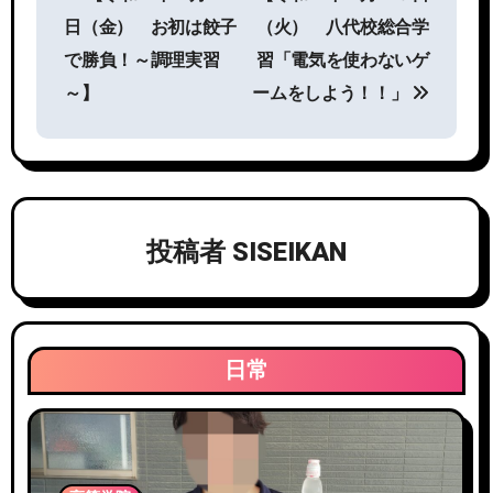
稿
日（金） お初は餃子
（火） 八代校総合学
ナ
で勝負！～調理実習
習「電気を使わないゲ
ビ
～】
ームをしよう！！」
ゲ
ー
シ
投稿者
SISEIKAN
ョ
ン
日常