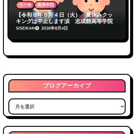
その他
高等学院
【令和８年８月４日（火） 夏休みクッ
キングは中止します涙 志成館高等学院
熊本校】
SISEIKAN
2026年8月4日
ブログアーカイブ
ブ
ロ
グ
ア