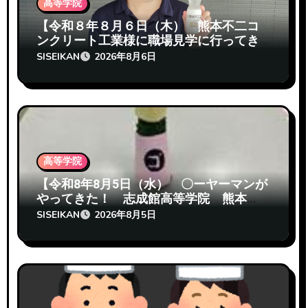
高等学院
【令和８年８月６日（木） 熊本不二コ
ンクリート工業様に職場見学に行ってき
たぞ 志成館高等学院熊本校】
SISEIKAN
2026年8月6日
高等学院
【令和8年8月5日（水） 〇ーヤーマンが
やってきた！ 志成館高等学院 熊本
校】
SISEIKAN
2026年8月5日