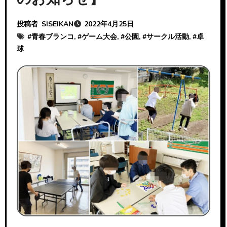
投稿者
SISEIKAN
2022年4月25日
#
青春ブランコ
, #
ゲーム大会
, #
公園
, #
サークル活動
, #
卓
球