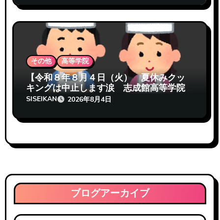
その他
高等学院
【令和８年８月４日（火） 夏休みクッ
キングは中止します涙 志成館高等学院
熊本校】
SISEIKAN
2026年8月4日
ブログアーカイブ