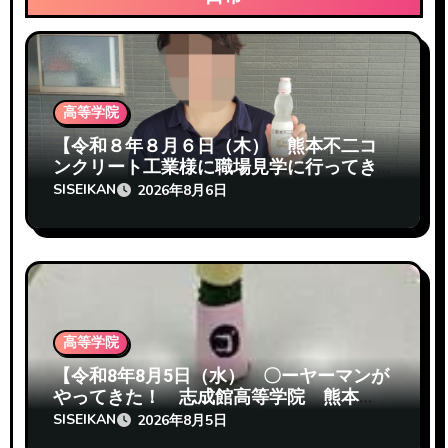
高等学院
【令和８年８月６日（木） 熊本不二コ
ンクリート工業様に職場見学に行ってき
たぞ 志成館高等学院熊本校】
SISEIKAN
2026年8月6日
高等学院
【令和8年8月5日（水） 〇ーヤーマンが
やってきた！ 志成館高等学院 熊本
校】
SISEIKAN
2026年8月5日