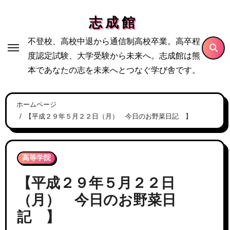
内
志 成 館
容
を
不登校、高校中退から通信制高校卒業。高卒程
ス
度認定試験、大学受験から未来へ。志成館は熊
キ
本であなたの志を未来へとつなぐ学び舎です。
ッ
プ
ホームページ
【平成２９年５月２２日（月） 今日のお野菜日記 】
高等学院
【平成２９年５月２２日
（月） 今日のお野菜日
記 】