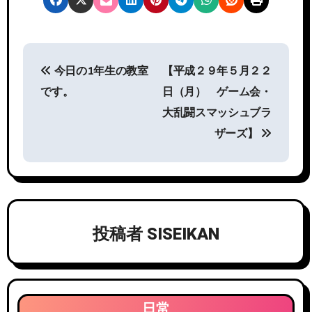
投
今日の1年生の教室
【平成２９年５月２２
稿
です。
日（月） ゲーム会・
ナ
大乱闘スマッシュブラ
ビ
ザーズ】
ゲ
ー
シ
投稿者
SISEIKAN
ョ
ン
日常