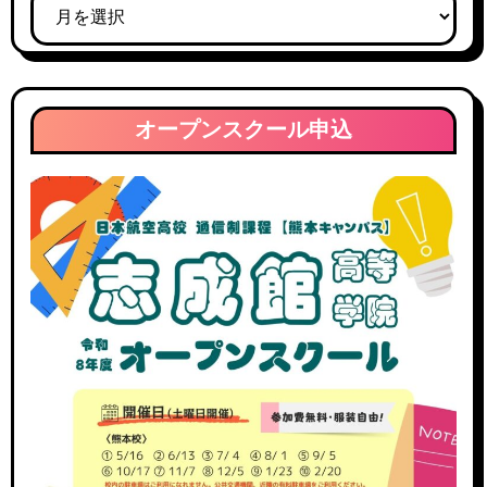
ブ
ロ
グ
ア
ー
オープンスクール申込
カ
イ
ブ