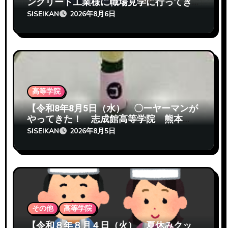
ンクリート工業様に職場見学に行ってき
たぞ 志成館高等学院熊本校】
SISEIKAN
2026年8月6日
高等学院
【令和8年8月5日（水） 〇ーヤーマンが
やってきた！ 志成館高等学院 熊本
校】
SISEIKAN
2026年8月5日
その他
高等学院
【令和８年８月４日（火） 夏休みクッ