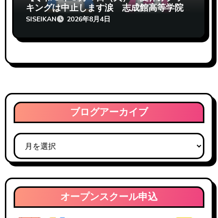
キングは中止します涙 志成館高等学院
熊本校】
SISEIKAN
2026年8月4日
ブログアーカイブ
ブ
ロ
グ
ア
ー
オープンスクール申込
カ