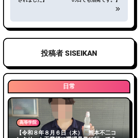
ナ
ビ
ゲ
ー
シ
投稿者
SISEIKAN
ョ
ン
日常
高等学院
【令和８年８月６日（木） 熊本不二コ