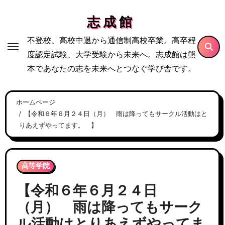
内
志 成 館
容
を
不登校、高校中退から通信制高校卒業。高卒程
ス
度認定試験、大学受験から未来へ。志成館は熊
キ
本であなたの志を未来へとつなぐ学び舎です。
ッ
プ
ホームページ
【令和６年６月２４日（月） 雨は降ってもサークル活動はと
りあえずやってます。 】
高等学院
【令和６年６月２４日
（月） 雨は降ってもサーク
ル活動はとりあえずやってま